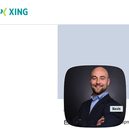
Marvin Weis
Basis
Angestellt, Sales Develo