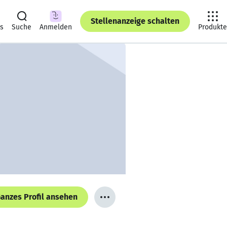
Stellenanzeige schalten
ts
Suche
Anmelden
Produkte
anzes Profil ansehen