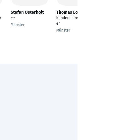
Stefan Osterholt
Thomas Loter
Lukas Schmidt
k
---
Kundendiensttechnik
Verkäufer im
er
Außendienst
Münster
Münster
Schopsdorf