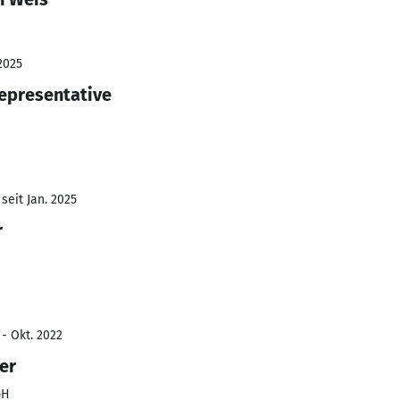
2025
epresentative
seit Jan. 2025
r
 - Okt. 2022
er
bH