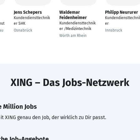
Jens Schepers
Waldemar
Philipp Neururer
Feidenheimer
Kundendiensttechnik
Kundendiensttechni
Kundendiensttechnik
nst
er SHK
er
er /Medizintechnik
au
Osnabrück
Innsbruck
Wörth am Rhein
XING – Das Jobs-Netzwerk
 Million Jobs
t XING genau den Job, der wirklich zu Dir passt.
che Job-Angebote