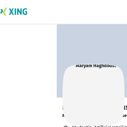
Maryam Haghdou
M.Sc Student of AI and Cybersec