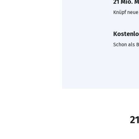
21 Mio. M
Knüpf neue 
Kostenlo
Schon als B
21