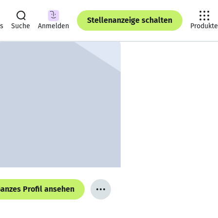
Stellenanzeige schalten
ts
Suche
Anmelden
Produkte
anzes Profil ansehen