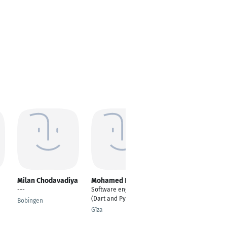
Milan Chodavadiya
Mohamed Reda
Sadhana Savvaser
---
Software engineer
Data Analyst
(Dart and Python)
Bobingen
Stuttgart
Gîza