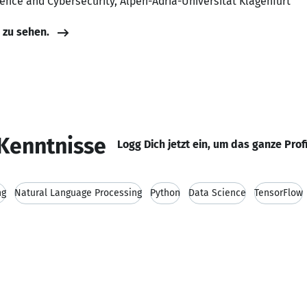
ligence and Cybersecurity, Alpen-Adria-Universität Klagenfurt
e zu sehen.
Kenntnisse
Logg Dich jetzt ein, um das ganze Prof
ng
Natural Language Processing
Python
Data Science
TensorFlow