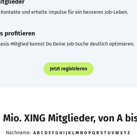
itglieder
Kontakte und erhalte Impulse für ein besseres Job-Leben.
s profitieren
asis-Mitglied kannst Du Deine Job-Suche deutlich optimieren.
Jetzt registrieren
 Mio. XING Mitglieder, von A bi
Nachname:
A
B
C
D
E
F
G
H
I
J
K
L
M
N
O
P
Q
R
S
T
U
V
W
X
Y
Z