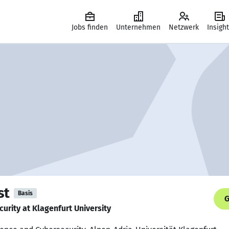
Jobs finden
Unternehmen
Netzwerk
Insigh
st
Basis
G
urity at Klagenfurt University