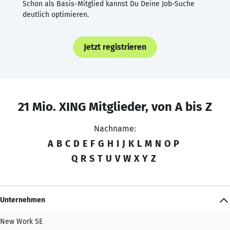
Schon als Basis-Mitglied kannst Du Deine Job-Suche
deutlich optimieren.
Jetzt registrieren
21 Mio. XING Mitglieder, von A bis Z
Nachname:
A
B
C
D
E
F
G
H
I
J
K
L
M
N
O
P
Q
R
S
T
U
V
W
X
Y
Z
Unternehmen
New Work SE