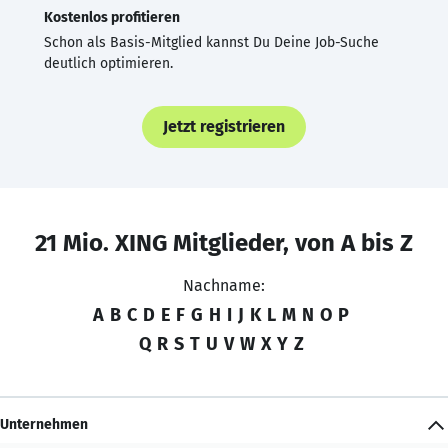
Kostenlos profitieren
Schon als Basis-Mitglied kannst Du Deine Job-Suche
deutlich optimieren.
Jetzt registrieren
21 Mio. XING Mitglieder, von A bis Z
Nachname:
A
B
C
D
E
F
G
H
I
J
K
L
M
N
O
P
Q
R
S
T
U
V
W
X
Y
Z
Unternehmen