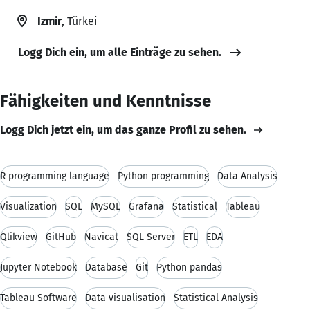
Izmir
, Türkei
Logg Dich ein, um alle Einträge zu sehen.
Fähigkeiten und Kenntnisse
Logg Dich jetzt ein, um das ganze Profil zu sehen.
R programming language
Python programming
Data Analysis
Visualization
SQL
MySQL
Grafana
Statistical
Tableau
Qlikview
GitHub
Navicat
SQL Server
ETL
EDA
Jupyter Notebook
Database
Git
Python pandas
Tableau Software
Data visualisation
Statistical Analysis