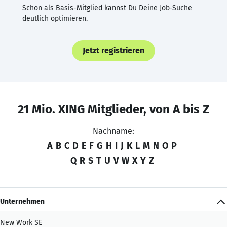
Schon als Basis-Mitglied kannst Du Deine Job-Suche
deutlich optimieren.
Jetzt registrieren
21 Mio. XING Mitglieder, von A bis Z
Nachname:
A
B
C
D
E
F
G
H
I
J
K
L
M
N
O
P
Q
R
S
T
U
V
W
X
Y
Z
Unternehmen
New Work SE