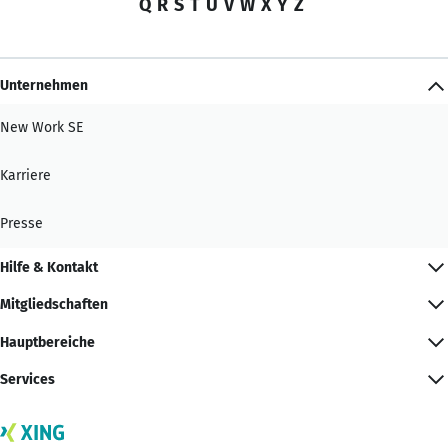
Q
R
S
T
U
V
W
X
Y
Z
Unternehmen
New Work SE
Karriere
Presse
Hilfe & Kontakt
Mitgliedschaften
Hauptbereiche
Services