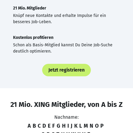
21 Mio. Mitglieder
Knüpf neue Kontakte und erhalte Impulse für ein
besseres Job-Leben.
Kostenlos profitieren
Schon als Basis-Mitglied kannst Du Deine Job-Suche
deutlich optimieren.
Jetzt registrieren
21 Mio. XING Mitglieder, von A bis Z
Nachname:
A
B
C
D
E
F
G
H
I
J
K
L
M
N
O
P