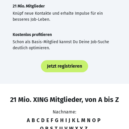
21 Mio. Mitglieder
Knüpf neue Kontakte und erhalte Impulse für ein
besseres Job-Leben.
Kostenlos profitieren
Schon als Basis-Mitglied kannst Du Deine Job-Suche
deutlich optimieren.
Jetzt registrieren
21 Mio. XING Mitglieder, von A bis Z
Nachname:
A
B
C
D
E
F
G
H
I
J
K
L
M
N
O
P
Q
R
S
T
U
V
W
X
Y
Z