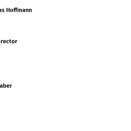
as Hoffmann
irector
haber