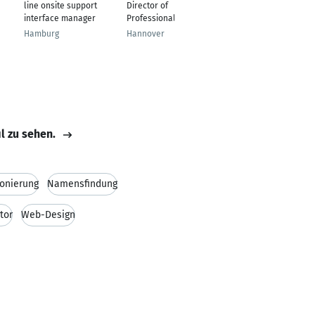
line onsite support
Director of
Innendienst
interface manager
Professional Services
International - Sparte
Mobil
Hamburg
Hannover
Köln
il zu sehen.
ionierung
Namensfindung
ctor
Web-Design