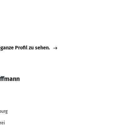
 ganze Profil zu sehen.
offmann
burg
rei