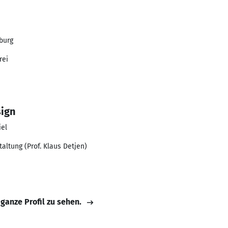
burg
rei
ign
iel
altung (Prof. Klaus Detjen)
 ganze Profil zu sehen.