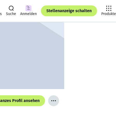
Stellenanzeige schalten
ts
Suche
Anmelden
Produkte
anzes Profil ansehen