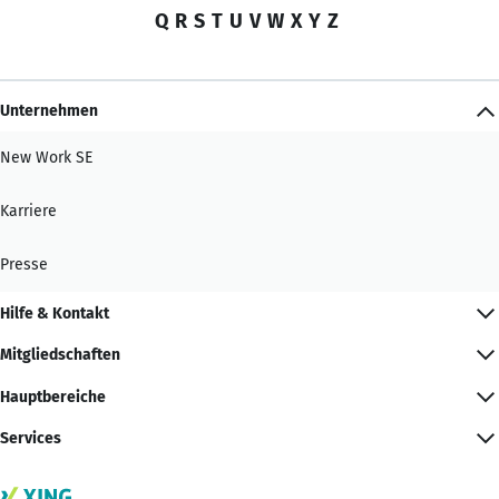
Q
R
S
T
U
V
W
X
Y
Z
Unternehmen
New Work SE
Karriere
Presse
Hilfe & Kontakt
Mitgliedschaften
Hauptbereiche
Services