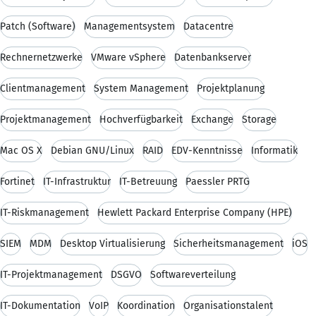
Patch (Software)
Managementsystem
Datacentre
Rechnernetzwerke
VMware vSphere
Datenbankserver
Clientmanagement
System Management
Projektplanung
Projektmanagement
Hochverfügbarkeit
Exchange
Storage
Mac OS X
Debian GNU/Linux
RAID
EDV-Kenntnisse
Informatik
Fortinet
IT-Infrastruktur
IT-Betreuung
Paessler PRTG
IT-Riskmanagement
Hewlett Packard Enterprise Company (HPE)
SIEM
MDM
Desktop Virtualisierung
Sicherheitsmanagement
iOS
IT-Projektmanagement
DSGVO
Softwareverteilung
IT-Dokumentation
VoIP
Koordination
Organisationstalent