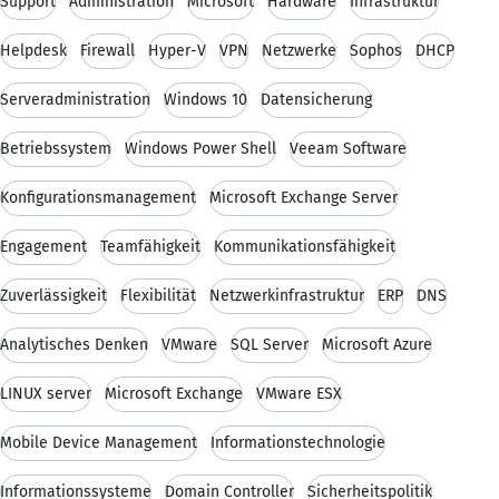
Support
Administration
Microsoft
Hardware
Infrastruktur
Helpdesk
Firewall
Hyper-V
VPN
Netzwerke
Sophos
DHCP
Serveradministration
Windows 10
Datensicherung
Betriebssystem
Windows Power Shell
Veeam Software
Konfigurationsmanagement
Microsoft Exchange Server
Engagement
Teamfähigkeit
Kommunikationsfähigkeit
Zuverlässigkeit
Flexibilität
Netzwerkinfrastruktur
ERP
DNS
Analytisches Denken
VMware
SQL Server
Microsoft Azure
LINUX server
Microsoft Exchange
VMware ESX
Mobile Device Management
Informationstechnologie
Informationssysteme
Domain Controller
Sicherheitspolitik