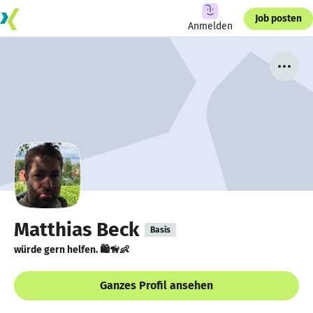
Job posten
Anmelden
Matthias Beck
Basis
würde gern helfen. 🛍🦮👶
Ganzes Profil ansehen