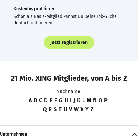
Kostenlos profitieren
Schon als Basis-Mitglied kannst Du Deine Job-Suche
deutlich optimieren.
Jetzt registrieren
21 Mio. XING Mitglieder, von A bis Z
Nachname:
A
B
C
D
E
F
G
H
I
J
K
L
M
N
O
P
Q
R
S
T
U
V
W
X
Y
Z
Unternehmen