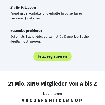
21 Mio. Mitglieder
Knüpf neue Kontakte und erhalte Impulse für ein
besseres Job-Leben.
Kostenlos profitieren
Schon als Basis-Mitglied kannst Du Deine Job-Suche
deutlich optimieren.
Jetzt registrieren
21 Mio. XING Mitglieder, von A bis Z
Nachname:
A
B
C
D
E
F
G
H
I
J
K
L
M
N
O
P