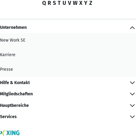
Q
R
S
T
U
V
W
X
Y
Z
Unternehmen
New Work SE
Karriere
Presse
Hilfe & Kontakt
Mitgliedschaften
Hauptbereiche
Services