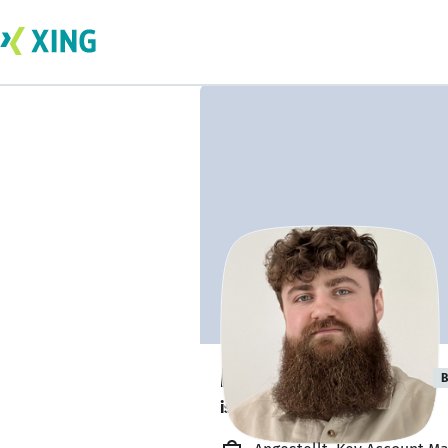
Matthias Fenger
B
ist offen für Projekte. 🔎