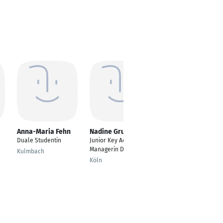
Anna-Maria Fehn
Nadine Gruber
Philip Schrodt
Duale Studentin
Junior Key Account
Junior Key Account
Managerin Drogerie
Manager
Kulmbach
Köln
München