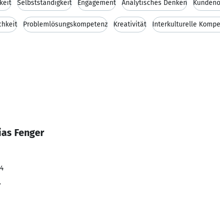
keit
Selbstständigkeit
Engagement
Analytisches Denken
Kundeno
chkeit
Problemlösungskompetenz
Kreativität
Interkulturelle Komp
ias Fenger
24
r