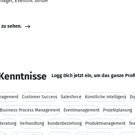
anager, Eventinc GmbH
e zu sehen.
Kenntnisse
Logg Dich jetzt ein, um das ganze Prof
anagement
Customer Success
Salesforce
Künstliche Intelligenz
Di
Business Process Management
Eventmanagement
Projektplanung
Beratung
Verhandlung
Kundenbeziehung
Produktmanagement
Te