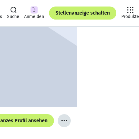
Stellenanzeige schalten
ts
Suche
Anmelden
Produkte
anzes Profil ansehen