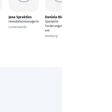
Jana Sprakties
Daniela Blohm
Kathleen Bartell
Immobilienmanagerin
Spezialist
Kaufmännische
Forderungsmanagem
Angestellte
Luckenwalde
ent
Altenholz
Hamburg