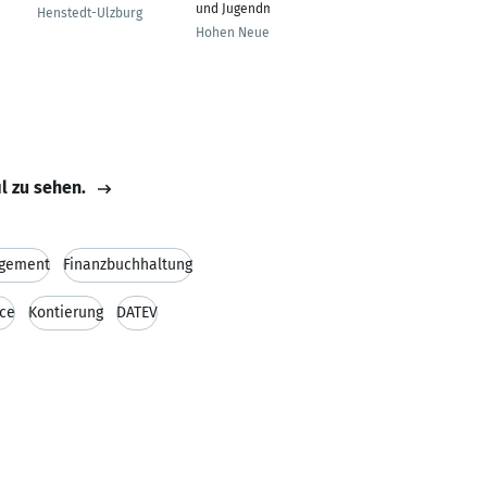
und Jugendmedizin
er
Henstedt-Ulzburg
Hohen Neuendorf
Knittlingen
il zu sehen.
gement
Finanzbuchhaltung
ice
Kontierung
DATEV