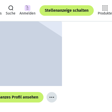
Stellenanzeige schalten
ts
Suche
Anmelden
Produkte
anzes Profil ansehen