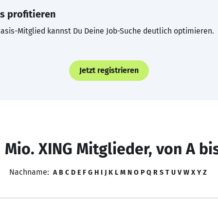
s profitieren
asis-Mitglied kannst Du Deine Job-Suche deutlich optimieren.
Jetzt registrieren
 Mio. XING Mitglieder, von A bi
Nachname:
A
B
C
D
E
F
G
H
I
J
K
L
M
N
O
P
Q
R
S
T
U
V
W
X
Y
Z