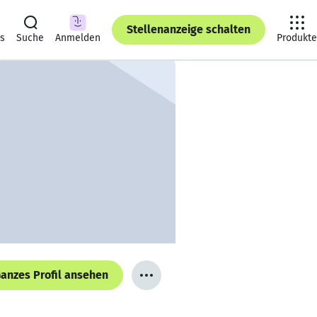
Stellenanzeige schalten
ts
Suche
Anmelden
Produkte
anzes Profil ansehen