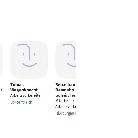
Tobias
Sebastian
Thilo Eiermann
Wagenknecht
Besmehn
 /
---
Arbeitsvorbereiter
technischer
Sinsheim
Mitarbeiter
Borgentreich
Arbeitsvorbereiter
Hildburghausen