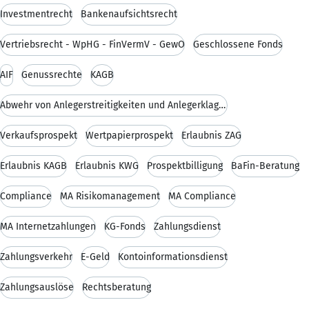
Investmentrecht
Bankenaufsichtsrecht
Vertriebsrecht - WpHG - FinVermV - GewO
Geschlossene Fonds
AIF
Genussrechte
KAGB
Abwehr von Anlegerstreitigkeiten und Anlegerklagen
Verkaufsprospekt
Wertpapierprospekt
Erlaubnis ZAG
Erlaubnis KAGB
Erlaubnis KWG
Prospektbilligung
BaFin-Beratung
Compliance
MA Risikomanagement
MA Compliance
MA Internetzahlungen
KG-Fonds
Zahlungsdienst
Zahlungsverkehr
E-Geld
Kontoinformationsdienst
Zahlungsauslöse
Rechtsberatung