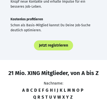
Knüpf neue Kontakte und erhalte Impulse für ein
besseres Job-Leben.
Kostenlos profitieren
Schon als Basis-Mitglied kannst Du Deine Job-Suche
deutlich optimieren.
Jetzt registrieren
21 Mio. XING Mitglieder, von A bis Z
Nachname:
A
B
C
D
E
F
G
H
I
J
K
L
M
N
O
P
Q
R
S
T
U
V
W
X
Y
Z