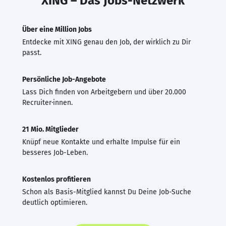
XING – Das Jobs-Netzwerk
Über eine Million Jobs
Entdecke mit XING genau den Job, der wirklich zu Dir
passt.
Persönliche Job-Angebote
Lass Dich finden von Arbeitgebern und über 20.000
Recruiter·innen.
21 Mio. Mitglieder
Knüpf neue Kontakte und erhalte Impulse für ein
besseres Job-Leben.
Kostenlos profitieren
Schon als Basis-Mitglied kannst Du Deine Job-Suche
deutlich optimieren.