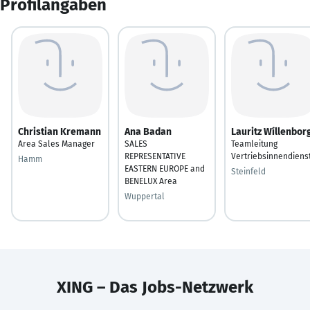
Profilangaben
Christian Kremann
Ana Badan
Lauritz Wíllenbor
Area Sales Manager
SALES
Teamleitung
REPRESENTATIVE
Vertriebsinnendiens
Hamm
EASTERN EUROPE and
Steinfeld
BENELUX Area
Wuppertal
XING – Das Jobs-Netzwerk