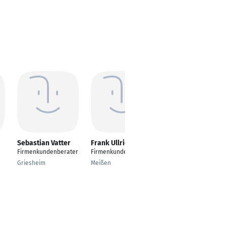
Sebastian Vatter
Frank Ullrich
Bjarne Icking
Firmenkundenberater
Firmenkundenberater
Trainee
Firmenkundenbetreu
Griesheim
Meißen
ung Erneuerbare
Energien
Arnsberg