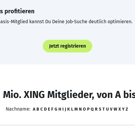
s profitieren
asis-Mitglied kannst Du Deine Job-Suche deutlich optimieren.
Jetzt registrieren
 Mio. XING Mitglieder, von A bi
Nachname:
A
B
C
D
E
F
G
H
I
J
K
L
M
N
O
P
Q
R
S
T
U
V
W
X
Y
Z