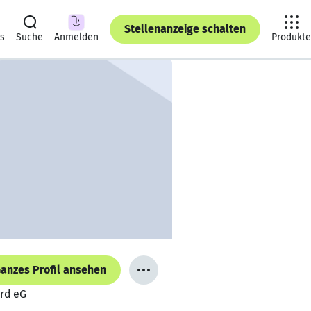
Stellenanzeige schalten
ts
Suche
Anmelden
Produkte
anzes Profil ansehen
ord eG