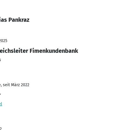
ias Pankraz
2025
reichsleiter Fimenkundenbank
G
, seit März 2022
r
el
2