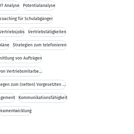
DT Analyse
Potentialanalyse
oaching für Schulabgänger
Vertriebsjobs
Vertriebstätigkeiten
pläne
Strategien zum telefonieren
ittlung von Aufträgen
Vermittlung und Empfehlung von Vertriebsmitarbeite
vom (netten) Kollegen zum (netten) Vorgesetzten Fü
agement
Kommunikationsfähigkeit
Teamentwicklung