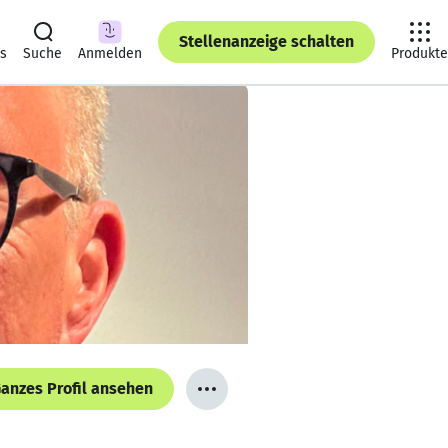
Stellenanzeige schalten
ts
Suche
Anmelden
Produkte
anzes Profil ansehen