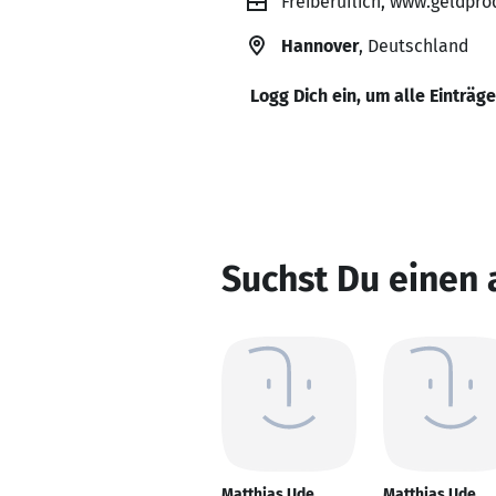
Freiberuflich, www.geldpr
Hannover
, Deutschland
Logg Dich ein, um alle Einträg
Suchst Du einen
Matthias Ude
Matthias Ude