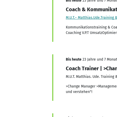
Bis heute
23 Jahre und 7 Monate
Coach & Kommunikati
M.U.T.~ Matthias.Ude.Training 
Kommunikationstraining & Coa
Coaching V.P.T UmsatzOptimier
Bis heute
23 Jahre und 7 Monate
Coach Trainer | >Cha
M.U.T. Matthias. Ude. Training
>Change Manager >Management 
und verstehen"!