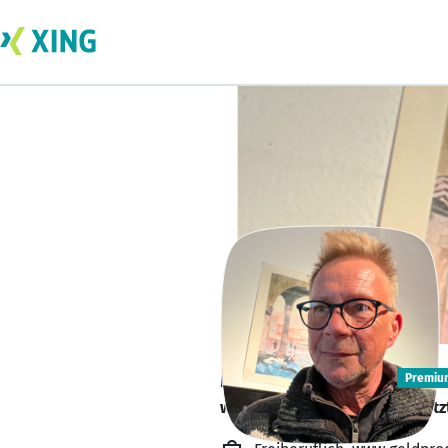
Matthias Ude
Premiu
www.gratisforum.online ist jet