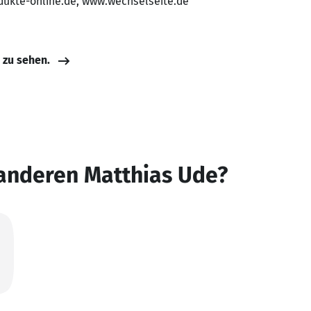
odukte-online.de, www.wechselseite.de
e zu sehen.
 anderen Matthias Ude?