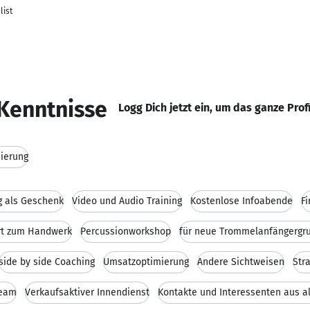
list
Kenntnisse
Logg Dich jetzt ein, um das ganze Prof
mierung
g als Geschenk
Video und Audio Training
Kostenlose Infoabende
F
rt zum Handwerk
Percussionworkshop
für neue Trommelanfängergr
side by side Coaching
Umsatzoptimierung
Andere Sichtweisen
Str
Team
Verkaufsaktiver Innendienst
Kontakte und Interessenten aus a