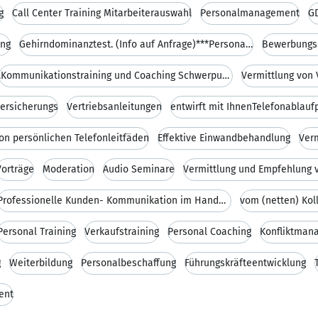
g
Call Center Training Mitarbeiterauswahl
Personalmanagement
G
ung
Gehirndominanztest. (Info auf Anfrage)***Personala
Bewerbungsc
.Kommunikationstraining und Coaching Schwerpunkt V
Vermittlung von 
Versicherungs
Vertriebsanleitungen
entwirft mit IhnenTelefonablauf
von persönlichen Telefonleitfäden
Effektive Einwandbehandlung
Verm
Vorträge
Moderation
Audio Seminare
Professionelle Kunden- Kommunikation im Handwerk!
Personal Training
Verkaufstraining
Personal Coaching
Konfliktman
g
Weiterbildung
Personalbeschaffung
Führungskräfteentwicklung
ent