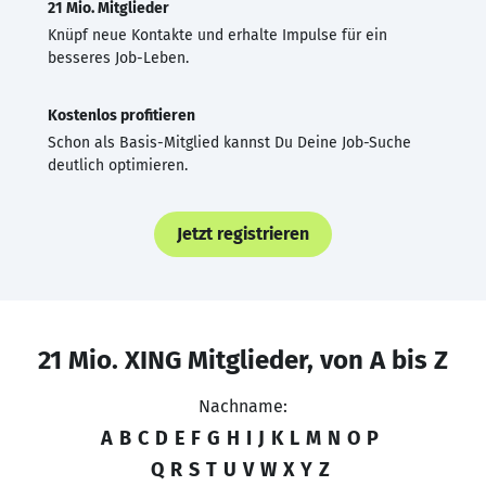
21 Mio. Mitglieder
Knüpf neue Kontakte und erhalte Impulse für ein
besseres Job-Leben.
Kostenlos profitieren
Schon als Basis-Mitglied kannst Du Deine Job-Suche
deutlich optimieren.
Jetzt registrieren
21 Mio. XING Mitglieder, von A bis Z
Nachname:
A
B
C
D
E
F
G
H
I
J
K
L
M
N
O
P
Q
R
S
T
U
V
W
X
Y
Z