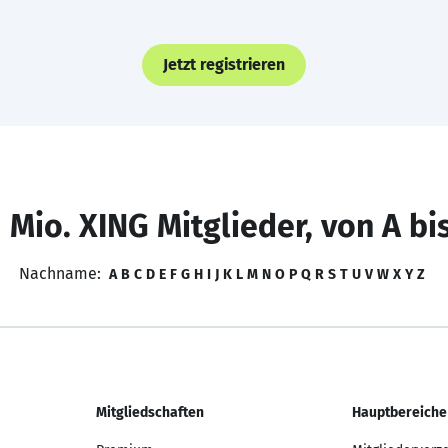
Jetzt registrieren
 Mio. XING Mitglieder, von A bi
Nachname:
A
B
C
D
E
F
G
H
I
J
K
L
M
N
O
P
Q
R
S
T
U
V
W
X
Y
Z
Mitgliedschaften
Hauptbereiche