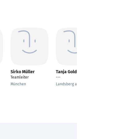
Sirko Müller
Tanja Goldschmidt
Patrick Wehner
e
Teamleiter
---
Interim technischer
Property/ Asset
München
Landsberg am Lech
Manager
Berlin