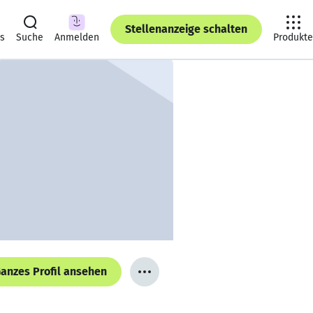
Stellenanzeige schalten
ts
Suche
Anmelden
Produkte
anzes Profil ansehen