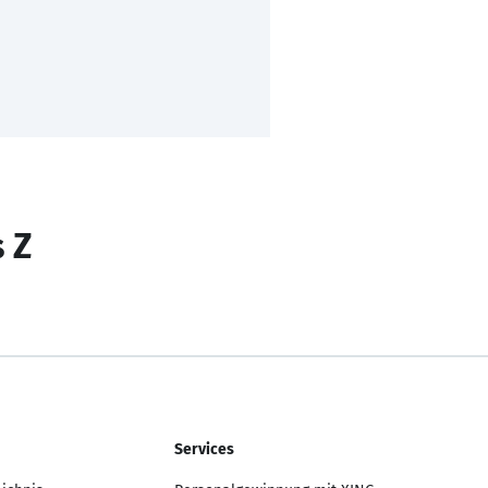
s Z
Services