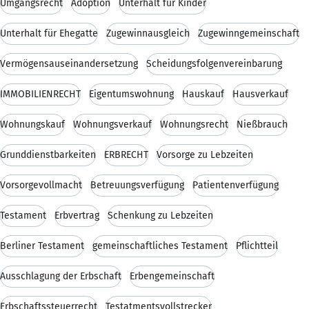
Umgangsrecht
Adoption
Unterhalt für Kinder
Unterhalt für Ehegatte
Zugewinnausgleich
Zugewinngemeinschaft
Vermögensauseinandersetzung
Scheidungsfolgenvereinbarung
IMMOBILIENRECHT
Eigentumswohnung
Hauskauf
Hausverkauf
Wohnungskauf
Wohnungsverkauf
Wohnungsrecht
Nießbrauch
Grunddienstbarkeiten
ERBRECHT
Vorsorge zu Lebzeiten
Vorsorgevollmacht
Betreuungsverfügung
Patientenverfügung
Testament
Erbvertrag
Schenkung zu Lebzeiten
Berliner Testament
gemeinschaftliches Testament
Pflichtteil
Ausschlagung der Erbschaft
Erbengemeinschaft
Erbschaftssteuerrecht
Testatmentsvollstrecker