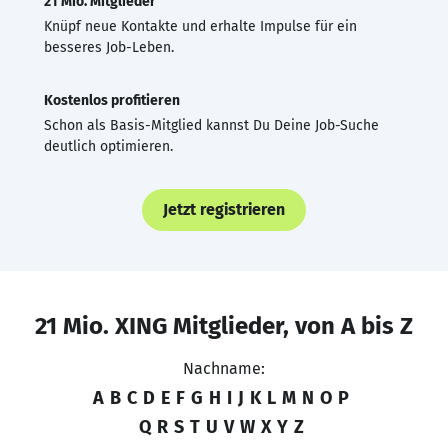
21 Mio. Mitglieder
Knüpf neue Kontakte und erhalte Impulse für ein
besseres Job-Leben.
Kostenlos profitieren
Schon als Basis-Mitglied kannst Du Deine Job-Suche
deutlich optimieren.
Jetzt registrieren
21 Mio. XING Mitglieder, von A bis Z
Nachname:
A
B
C
D
E
F
G
H
I
J
K
L
M
N
O
P
Q
R
S
T
U
V
W
X
Y
Z