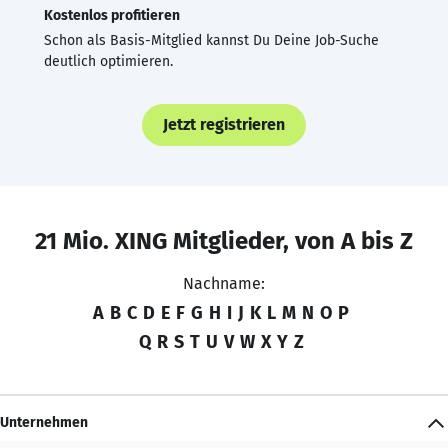
Kostenlos profitieren
Schon als Basis-Mitglied kannst Du Deine Job-Suche
deutlich optimieren.
Jetzt registrieren
21 Mio. XING Mitglieder, von A bis Z
Nachname:
A
B
C
D
E
F
G
H
I
J
K
L
M
N
O
P
Q
R
S
T
U
V
W
X
Y
Z
Unternehmen