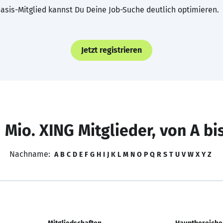
asis-Mitglied kannst Du Deine Job-Suche deutlich optimieren.
Jetzt registrieren
 Mio. XING Mitglieder, von A bi
Nachname:
A
B
C
D
E
F
G
H
I
J
K
L
M
N
O
P
Q
R
S
T
U
V
W
X
Y
Z