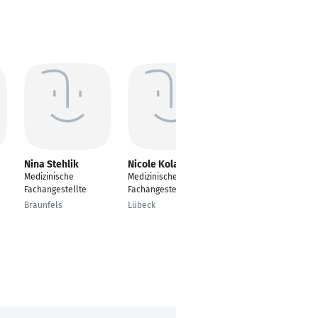
Nina Stehlik
Nicole Kolasinski
Goncagül Ünüvar
Medizinische
Medizinische
---
Fachangestellte
Fachangestellte
Antalya
Braunfels
Lübeck