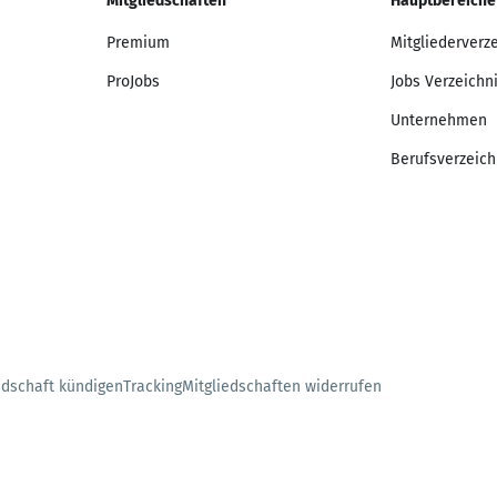
Mitgliedschaften
Hauptbereiche
Premium
Mitgliederverz
ProJobs
Jobs Verzeichn
Unternehmen
Berufsverzeich
edschaft kündigen
Tracking
Mitgliedschaften widerrufen