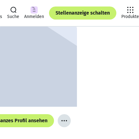
Stellenanzeige schalten
ts
Suche
Anmelden
Produkte
anzes Profil ansehen