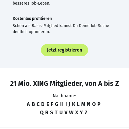
besseres Job-Leben.
Kostenlos profitieren
Schon als Basis-Mitglied kannst Du Deine Job-Suche
deutlich optimieren.
Jetzt registrieren
21 Mio. XING Mitglieder, von A bis Z
Nachname:
A
B
C
D
E
F
G
H
I
J
K
L
M
N
O
P
Q
R
S
T
U
V
W
X
Y
Z