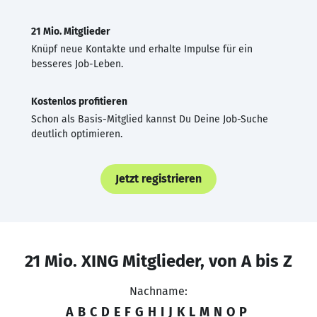
21 Mio. Mitglieder
Knüpf neue Kontakte und erhalte Impulse für ein
besseres Job-Leben.
Kostenlos profitieren
Schon als Basis-Mitglied kannst Du Deine Job-Suche
deutlich optimieren.
Jetzt registrieren
21 Mio. XING Mitglieder, von A bis Z
Nachname:
A
B
C
D
E
F
G
H
I
J
K
L
M
N
O
P