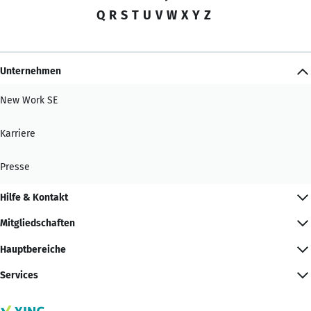
Q
R
S
T
U
V
W
X
Y
Z
Unternehmen
New Work SE
Karriere
Presse
Hilfe & Kontakt
Mitgliedschaften
Hauptbereiche
Services