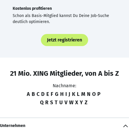
Kostenlos profitieren
Schon als Basis-Mitglied kannst Du Deine Job-Suche
deutlich optimieren.
Jetzt registrieren
21 Mio. XING Mitglieder, von A bis Z
Nachname:
A
B
C
D
E
F
G
H
I
J
K
L
M
N
O
P
Q
R
S
T
U
V
W
X
Y
Z
Unternehmen