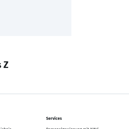
s Z
Services