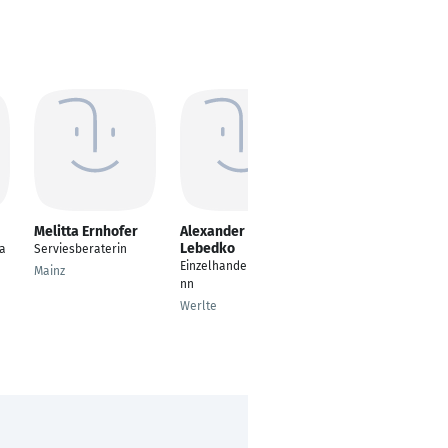
Melitta Ernhofer
Alexander
Tabea Kampmann
Lebedko
a
Serviesberaterin
Einzelhandelskauffra
Einzelhandelskaufma
u
Mainz
nn
Potsdam
Werlte