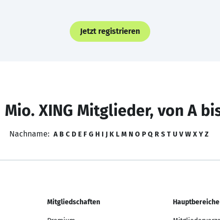
Jetzt registrieren
 Mio. XING Mitglieder, von A bi
Nachname:
A
B
C
D
E
F
G
H
I
J
K
L
M
N
O
P
Q
R
S
T
U
V
W
X
Y
Z
Mitgliedschaften
Hauptbereiche