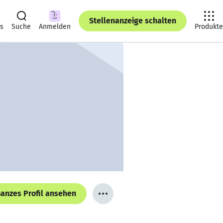
Stellenanzeige schalten
ts
Suche
Anmelden
Produkte
anzes Profil ansehen