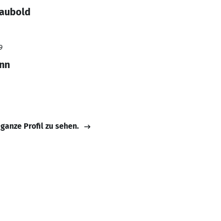
Haubold
9
nn
 ganze Profil zu sehen.