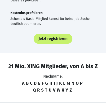
besseres Job-Leben.
Kostenlos profitieren
Schon als Basis-Mitglied kannst Du Deine Job-Suche
deutlich optimieren.
Jetzt registrieren
21 Mio. XING Mitglieder, von A bis Z
Nachname:
A
B
C
D
E
F
G
H
I
J
K
L
M
N
O
P
Q
R
S
T
U
V
W
X
Y
Z