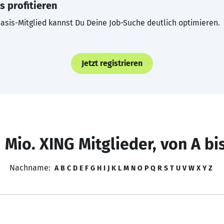
s profitieren
asis-Mitglied kannst Du Deine Job-Suche deutlich optimieren.
Jetzt registrieren
 Mio. XING Mitglieder, von A bi
Nachname:
A
B
C
D
E
F
G
H
I
J
K
L
M
N
O
P
Q
R
S
T
U
V
W
X
Y
Z