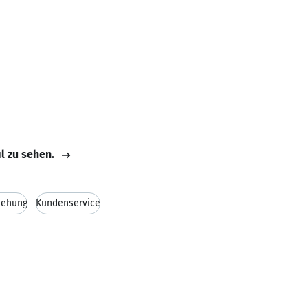
il zu sehen.
iehung
Kundenservice