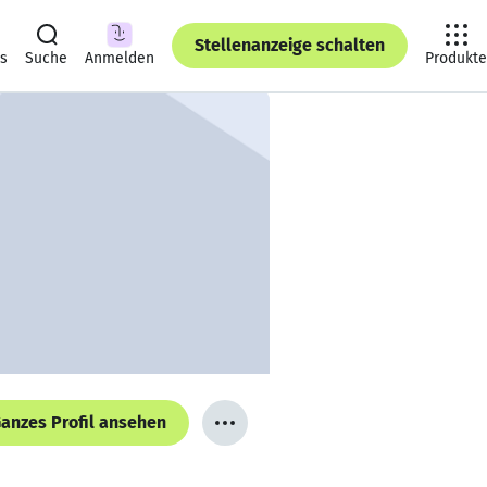
Stellenanzeige schalten
ts
Suche
Anmelden
Produkte
anzes Profil ansehen