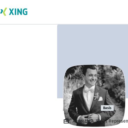
Max Heitz
Basis
Angestellt, Sales Represe