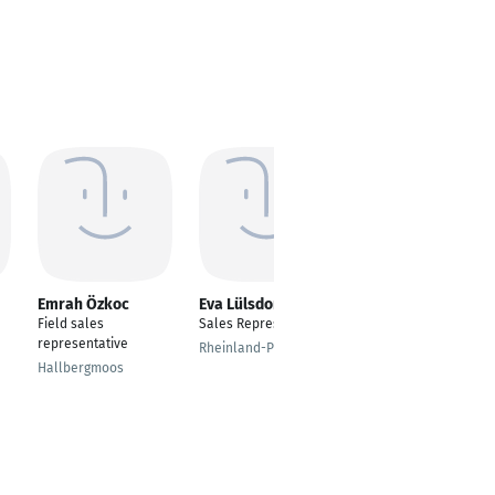
Emrah Özkoc
Eva Lülsdorf
Anastasia Alehin
Field sales
Sales Representative
Sales Representative
representative
- MITG - Surgical
Rheinland-Pfalz
Innovations
Hallbergmoos
Meerbusch