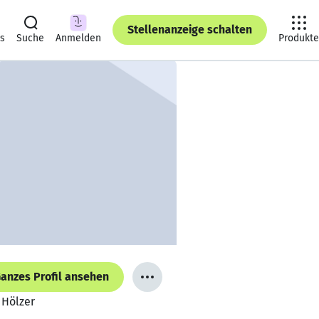
Stellenanzeige schalten
ts
Suche
Anmelden
Produkte
anzes Profil ansehen
 Hölzer