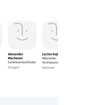
Alexander
Lucien Kujenya
Sabrina Lachmuth
Machauer
Mitarbeiter
Online Marketing
Gebietsverkaufsleiter
Vertriebsinnendienst
Manager
Stuttgart
Hannover
Glattpark