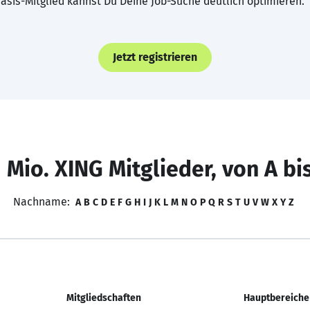
asis-Mitglied kannst Du Deine Job-Suche deutlich optimieren.
Jetzt registrieren
 Mio. XING Mitglieder, von A bi
Nachname:
A
B
C
D
E
F
G
H
I
J
K
L
M
N
O
P
Q
R
S
T
U
V
W
X
Y
Z
Mitgliedschaften
Hauptbereiche