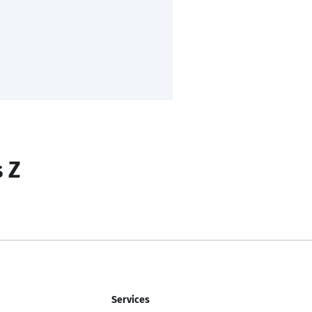
s Z
Services