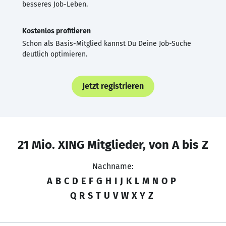
besseres Job-Leben.
Kostenlos profitieren
Schon als Basis-Mitglied kannst Du Deine Job-Suche
deutlich optimieren.
Jetzt registrieren
21 Mio. XING Mitglieder, von A bis Z
Nachname:
A
B
C
D
E
F
G
H
I
J
K
L
M
N
O
P
Q
R
S
T
U
V
W
X
Y
Z