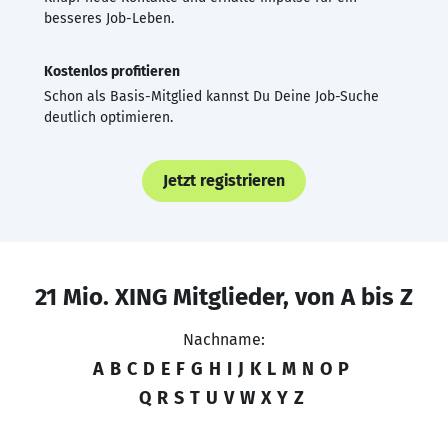
besseres Job-Leben.
Kostenlos profitieren
Schon als Basis-Mitglied kannst Du Deine Job-Suche
deutlich optimieren.
Jetzt registrieren
21 Mio. XING Mitglieder, von A bis Z
Nachname:
A
B
C
D
E
F
G
H
I
J
K
L
M
N
O
P
Q
R
S
T
U
V
W
X
Y
Z