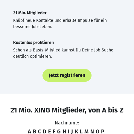
21 Mio. Mitglieder
Knüpf neue Kontakte und erhalte Impulse für ein
besseres Job-Leben.
Kostenlos profitieren
Schon als Basis-Mitglied kannst Du Deine Job-Suche
deutlich optimieren.
Jetzt registrieren
21 Mio. XING Mitglieder, von A bis Z
Nachname:
A
B
C
D
E
F
G
H
I
J
K
L
M
N
O
P