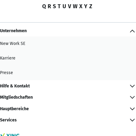
Q
R
S
T
U
V
W
X
Y
Z
Unternehmen
New Work SE
Karriere
Presse
Hilfe & Kontakt
Mitgliedschaften
Hauptbereiche
Services