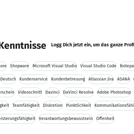
Kenntnisse
Logg Dich jetzt ein, um das ganze Prof
ore
Shopware
Microsoft Visual Studio
Visual Studio Code
Notepa
Deutsch
Kundenservice
Kundenbetreuung
Atlassian Jira
ASANA
erschein
Videoschnitt
Davinci
DaVinci Resolve
Adobe Photoshop
gkeit
Teamfähigkeit
Diskretion
Pünktlichkeit
Kommunikationsfähi
isterungsfähigkeit
Verantwortungsbewusstsein
Offenheit