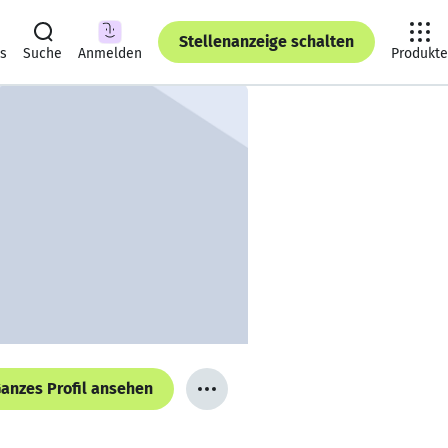
Stellenanzeige schalten
ts
Suche
Anmelden
Produkte
anzes Profil ansehen