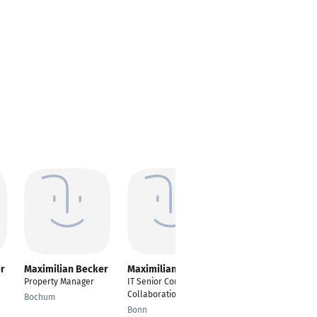
r
Maximilian Becker
Maximilian Becker
Maximilian Becker
Property Manager
IT Senior Consultant
Head of Sales DACH
Collaboration
Bochum
Copenhagen
Bonn