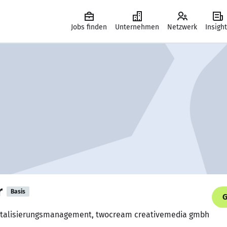
Jobs finden
Unternehmen
Netzwerk
Insigh
r
Basis
G
igitalisierungsmanagement, twocream creativemedia gmbh