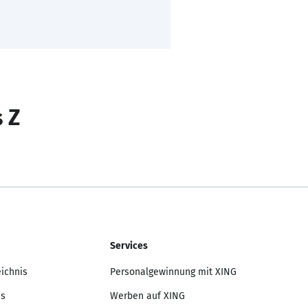
s Z
Services
eichnis
Personalgewinnung mit XING
is
Werben auf XING