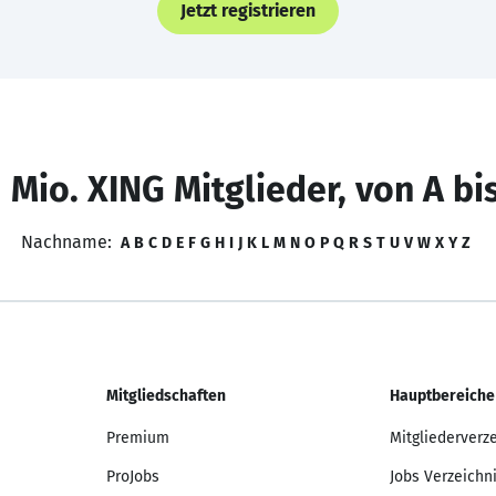
Jetzt registrieren
 Mio. XING Mitglieder, von A bi
Nachname:
A
B
C
D
E
F
G
H
I
J
K
L
M
N
O
P
Q
R
S
T
U
V
W
X
Y
Z
Mitgliedschaften
Hauptbereiche
Premium
Mitgliederverz
ProJobs
Jobs Verzeichn