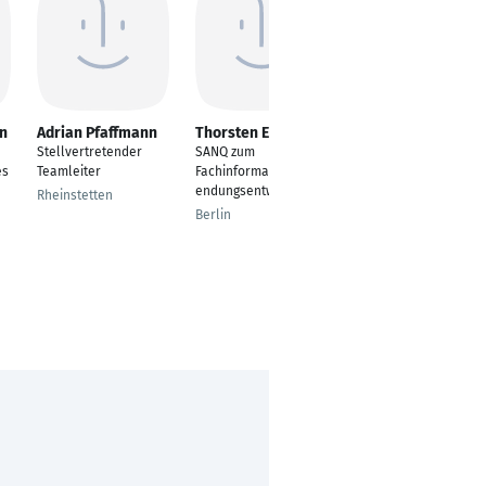
n
Adrian Pfaffmann
Thorsten Eybe
Marcus Lechner
Stellvertretender
SANQ zum
IT Operations
es
Teamleiter
Fachinformatiker/Anw
Manager
endungsentwicklung
Rheinstetten
Augsburg
Berlin