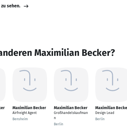
e zu sehen.
 anderen Maximilian Becker?
ker
Maximilian Becker
Maximilian Becker
Maximilian Becke
Airfreight Agent
Großhandelskaufman
Design Lead
n
Bensheim
Berlin
Berlin