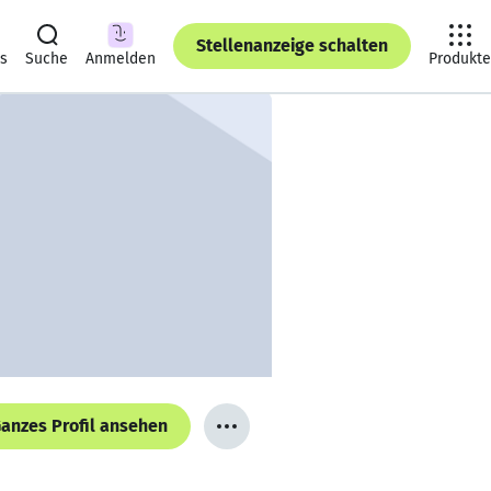
Stellenanzeige schalten
ts
Suche
Anmelden
Produkte
anzes Profil ansehen