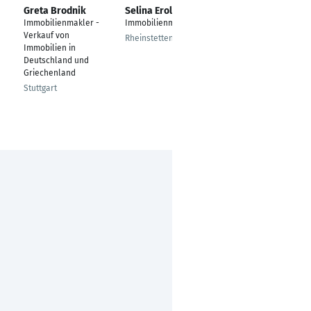
Greta Brodnik
Selina Erol
Sabine Montesano
Immobilienmakler -
Immobilienmaklerin
Immobilienmaklerin
Verkauf von
IHK
Rheinstetten
Immobilien in
Gernsbach
Deutschland und
Griechenland
Stuttgart