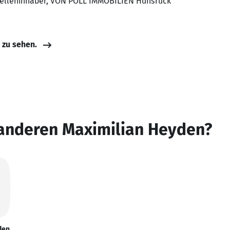
telleninhaber, VON POLL IMMOBILIEN Hunsrück
e zu sehen.
 anderen Maximilian Heyden?
den