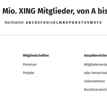
 Mio. XING Mitglieder, von A bi
Nachname:
A
B
C
D
E
F
G
H
I
J
K
L
M
N
O
P
Q
R
S
T
U
V
W
X
Y
Z
Mitgliedschaften
Hauptbereiche
Premium
Mitgliederverz
ProJobs
Jobs Verzeichn
Unternehmen
Berufsverzeich