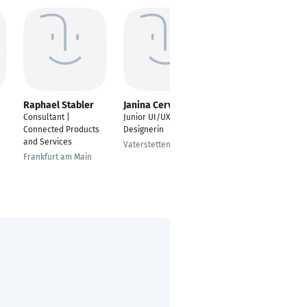
Raphael Stabler
Janina Cerveny
Markus Eberhard
Consultant |
Junior UI/UX
Manager Media
Connected Products
Designerin
Design
and Services
Vaterstetten
Wien
Frankfurt am Main