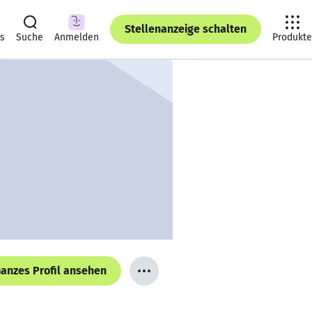
Stellenanzeige schalten
ts
Suche
Anmelden
Produkte
anzes Profil ansehen