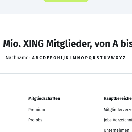
 Mio. XING Mitglieder, von A bi
Nachname:
A
B
C
D
E
F
G
H
I
J
K
L
M
N
O
P
Q
R
S
T
U
V
W
X
Y
Z
Mitgliedschaften
Hauptbereiche
Premium
Mitgliederverz
ProJobs
Jobs Verzeichn
Unternehmen