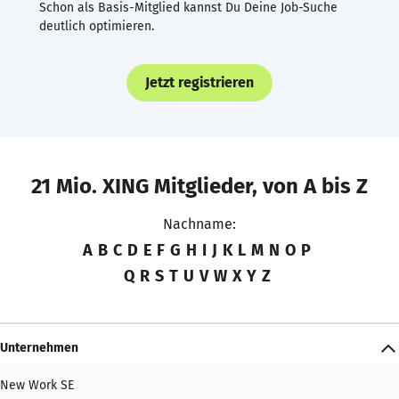
Schon als Basis-Mitglied kannst Du Deine Job-Suche
deutlich optimieren.
Jetzt registrieren
21 Mio. XING Mitglieder, von A bis Z
Nachname:
A
B
C
D
E
F
G
H
I
J
K
L
M
N
O
P
Q
R
S
T
U
V
W
X
Y
Z
Unternehmen
New Work SE