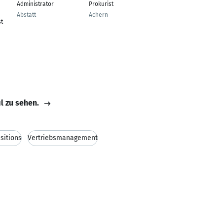
Administrator
Prokurist
Augsburg
Abstatt
Achern
t
il zu sehen.
sitions
Vertriebsmanagement