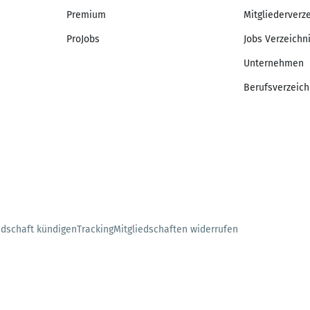
Premium
Mitgliederverz
ProJobs
Jobs Verzeichn
Unternehmen
Berufsverzeich
edschaft kündigen
Tracking
Mitgliedschaften widerrufen