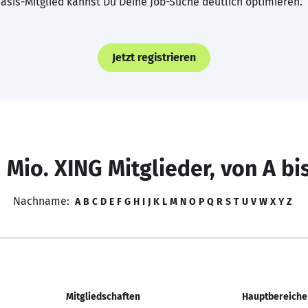
asis-Mitglied kannst Du Deine Job-Suche deutlich optimieren.
Jetzt registrieren
 Mio. XING Mitglieder, von A bi
Nachname:
A
B
C
D
E
F
G
H
I
J
K
L
M
N
O
P
Q
R
S
T
U
V
W
X
Y
Z
Mitgliedschaften
Hauptbereiche