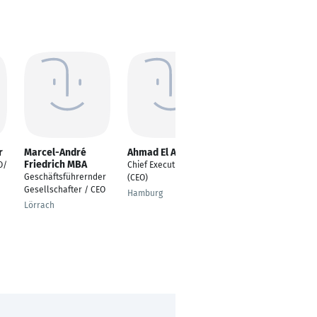
r
Marcel-André
Ahmad El Ahmad
Yves Rogivue
Friedrich MBA
O/
Chief Executive Officer
Global CEO Indicia
Geschäftsführernder
(CEO)
Worldwide
Gesellschafter / CEO
Hamburg
London
Lörrach