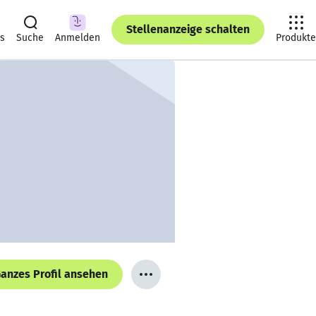
Stellenanzeige schalten
ts
Suche
Anmelden
Produkte
anzes Profil ansehen