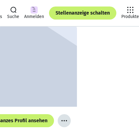
Stellenanzeige schalten
ts
Suche
Anmelden
Produkte
anzes Profil ansehen