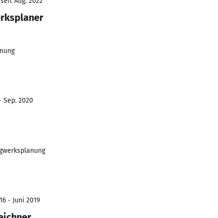
seit Aug. 2022
rksplaner
anung
- Sep. 2020
agwerksplanung
6 - Juni 2019
eichner