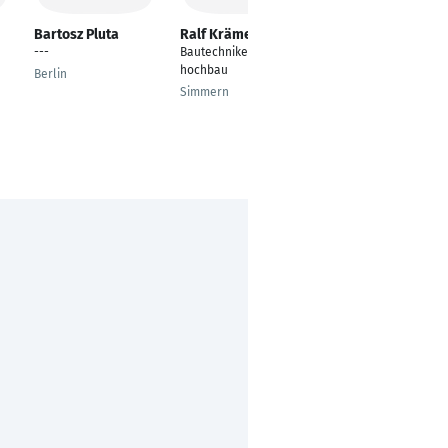
Bartosz Pluta
Ralf Krämer
Stephanie Felsch
---
Bautechniker
Teamleitung
hochbau
Konstruktion
Berlin
Simmern
Schloß Holte-
Stukenbrock