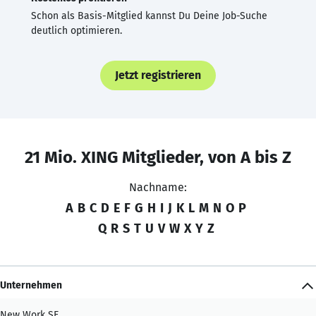
Schon als Basis-Mitglied kannst Du Deine Job-Suche
deutlich optimieren.
Jetzt registrieren
21 Mio. XING Mitglieder, von A bis Z
Nachname:
A
B
C
D
E
F
G
H
I
J
K
L
M
N
O
P
Q
R
S
T
U
V
W
X
Y
Z
Unternehmen
New Work SE