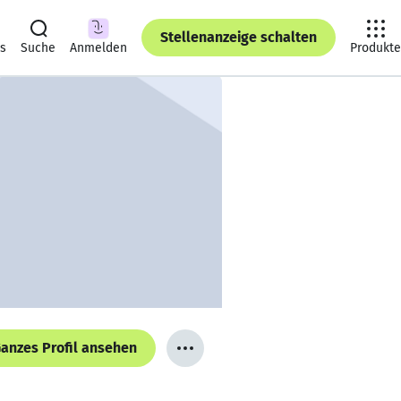
Stellenanzeige schalten
ts
Suche
Anmelden
Produkte
anzes Profil ansehen