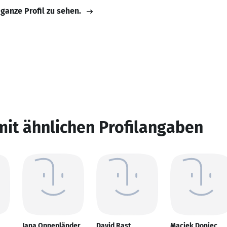
 ganze Profil zu sehen.
mit ähnlichen Profilangaben
Jana Oppenländer
David Rast
Maciek Doniec