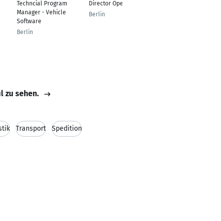
Techncial Program
Director Operations
SAP EHS Management
Manager - Vehicle
Consultant
Berlin
Software
Berlin
Berlin
il zu sehen.
stik
Transport
Spedition