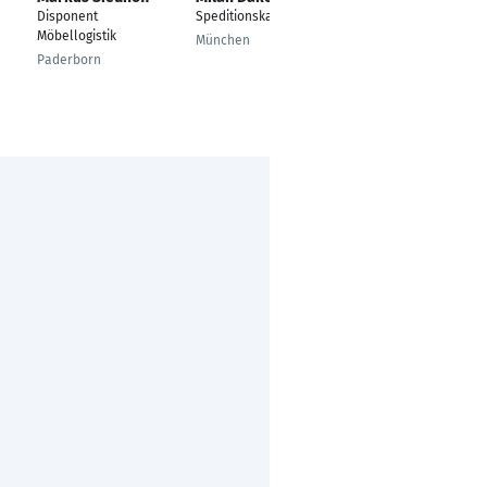
n
Disponent
Speditionskaufmann
Sales Development
Möbellogistik
Representative
München
Paderborn
München