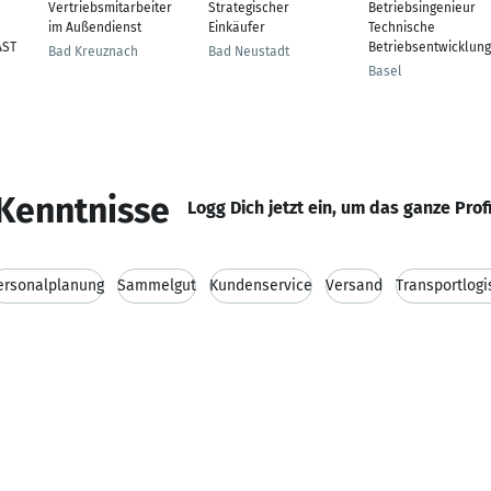
Vertriebsmitarbeiter
Strategischer
Betriebsingenieur
im Außendienst
Einkäufer
Technische
AST
Betriebsentwicklung
Bad Kreuznach
Bad Neustadt
Basel
Kenntnisse
Logg Dich jetzt ein, um das ganze Prof
ersonalplanung
Sammelgut
Kundenservice
Versand
Transportlogi