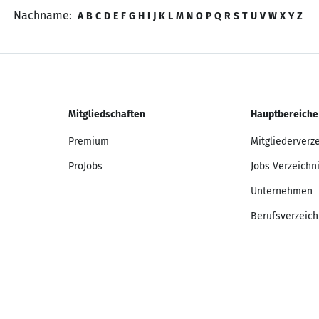
Nachname:
A
B
C
D
E
F
G
H
I
J
K
L
M
N
O
P
Q
R
S
T
U
V
W
X
Y
Z
Mitgliedschaften
Hauptbereiche
Premium
Mitgliederverz
ProJobs
Jobs Verzeichn
Unternehmen
Berufsverzeich