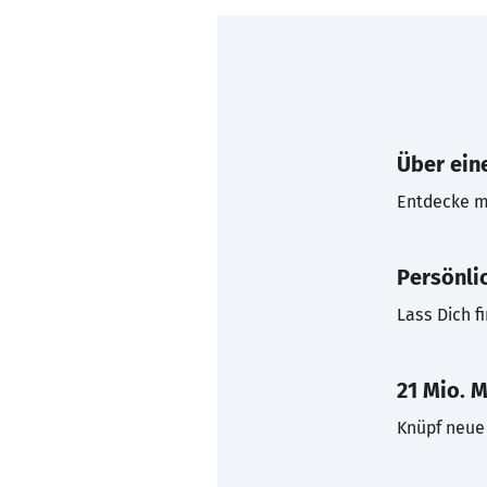
Über eine
Entdecke mi
Persönli
Lass Dich f
21 Mio. M
Knüpf neue 