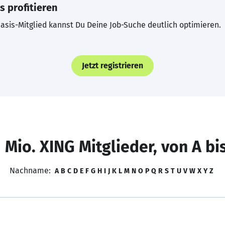
s profitieren
asis-Mitglied kannst Du Deine Job-Suche deutlich optimieren.
Jetzt registrieren
 Mio. XING Mitglieder, von A bi
Nachname:
A
B
C
D
E
F
G
H
I
J
K
L
M
N
O
P
Q
R
S
T
U
V
W
X
Y
Z