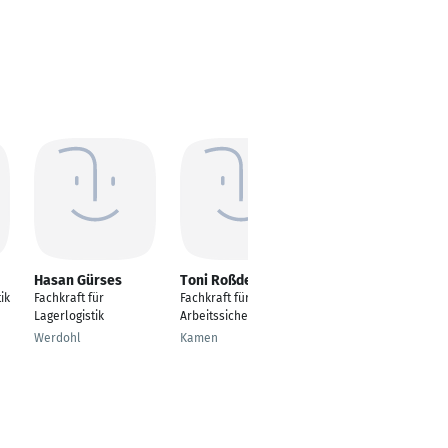
Hasan Gürses
Toni Roßdeutscher
Daniel Trinkl
ik
Fachkraft für
Fachkraft für
Wassermeister
Lagerlogistik
Arbeitssicherheit
Wasserversorgung
Werdohl
Kamen
Essenbach