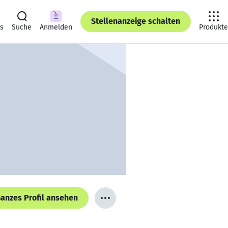
Stellenanzeige schalten
ts
Suche
Anmelden
Produkte
anzes Profil ansehen