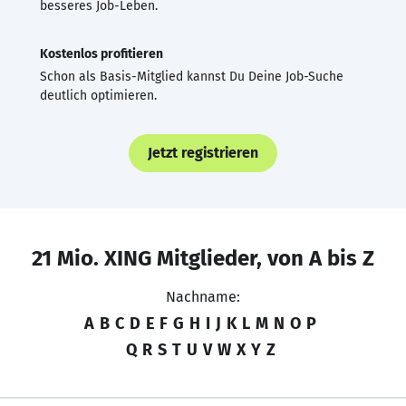
besseres Job-Leben.
Kostenlos profitieren
Schon als Basis-Mitglied kannst Du Deine Job-Suche
deutlich optimieren.
Jetzt registrieren
21 Mio. XING Mitglieder, von A bis Z
Nachname:
A
B
C
D
E
F
G
H
I
J
K
L
M
N
O
P
Q
R
S
T
U
V
W
X
Y
Z