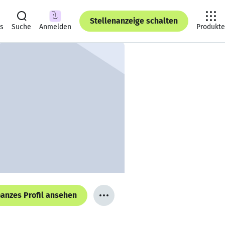
Stellenanzeige schalten
ts
Suche
Anmelden
Produkte
anzes Profil ansehen