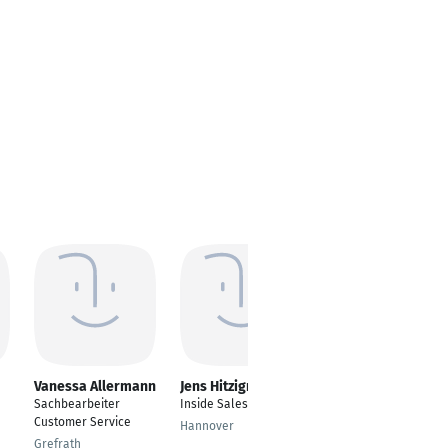
Vanessa Allermann
Jens Hitzigrath
Anna Lena Beck
Sachbearbeiter
Inside Sales
Zentrumskoordinatori
Customer Service
n
Hannover
Grefrath
Wetzlar