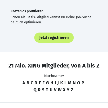
Kostenlos profitieren
Schon als Basis-Mitglied kannst Du Deine Job-Suche
deutlich optimieren.
Jetzt registrieren
21 Mio. XING Mitglieder, von A bis Z
Nachname:
A
B
C
D
E
F
G
H
I
J
K
L
M
N
O
P
Q
R
S
T
U
V
W
X
Y
Z