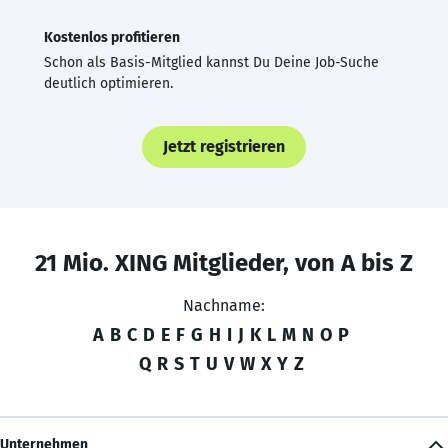
Kostenlos profitieren
Schon als Basis-Mitglied kannst Du Deine Job-Suche
deutlich optimieren.
Jetzt registrieren
21 Mio. XING Mitglieder, von A bis Z
Nachname:
A
B
C
D
E
F
G
H
I
J
K
L
M
N
O
P
Q
R
S
T
U
V
W
X
Y
Z
Unternehmen