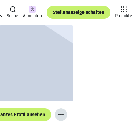
Stellenanzeige schalten
ts
Suche
Anmelden
Produkte
anzes Profil ansehen