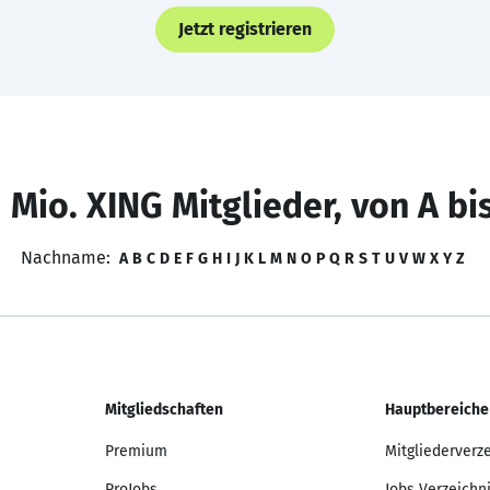
Jetzt registrieren
 Mio. XING Mitglieder, von A bi
Nachname:
A
B
C
D
E
F
G
H
I
J
K
L
M
N
O
P
Q
R
S
T
U
V
W
X
Y
Z
Mitgliedschaften
Hauptbereiche
Premium
Mitgliederverz
ProJobs
Jobs Verzeichn