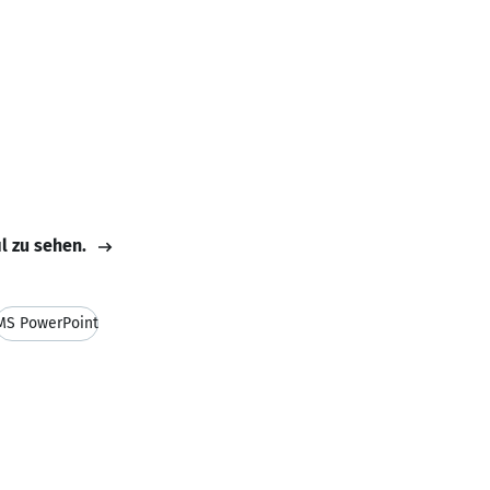
il zu sehen.
MS PowerPoint