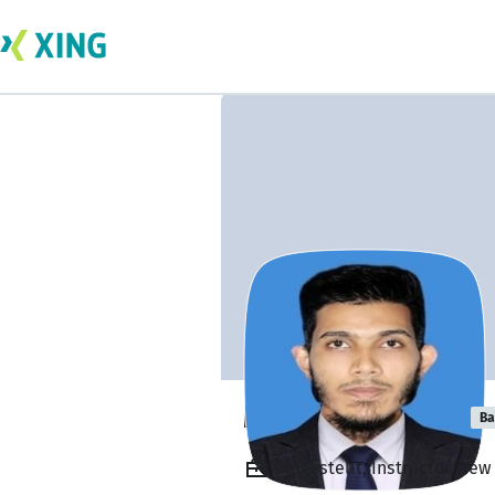
Md. Aayat Ullah
Ba
Angestellt, Instructor, new