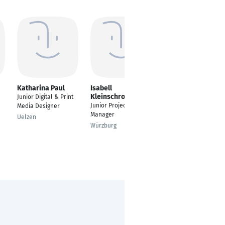
Katharina Paul
Isabell
Polina Nikonova
Kleinschroth
Junior Digital & Print
Freelance graphic
Junior Project Design
Media Designer
designer
Manager
Uelzen
Munich
Würzburg