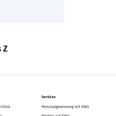
s Z
Services
eichnis
Personalgewinnung mit XING
is
Werben auf XING